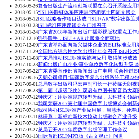
2018-05-26
复合出版生产流程创新联盟在京召开系统应用
2018-05-15
“ISLI关联链体系应用展”亮相第十四届文博会
2018-05-12
ISLI战略合作项目达成 “ISLI+AR”数字出版
2018-03-28
ISLI标准应用座谈会在广州召开
2018-01-24
广东省2018年新闻出版广播影视版权重点工
2017-12-10
强强联手，ISLI + AR 出版将全面落地
2017-12-09
广东省举办面向新兴媒体企业的ISLI标准应用
2017-11-29
全国地方综合性大学出版社年会召开 ISLI技
2017-11-08
广东局推动ISLI标准实施与应用 取得初步成效
2017-10-23
新闻出版广电企业/事业单位数字化转型升级 本
2017-09-22
广东省委宣传部省新闻出版广电局 联合推进IS
2017-09-16
天朗公司项目“国家数字复合出版系统工程22包”
2017-09-01
总局数字出版司冯宏声副司长一行莅临天朗视
2017-08-23
第二届《超级飞侠》双语有声图书配音员大赛
2017-07-12
钟庆才：用标准规范转型升级，以科技引领融
2017-07-14
我司荣获2017第七届中国数字出版博览会创新
2017-07-14
我司协办ISLI标准产业应用展，周慧琳、孙寿
2017-07-11
林疆燕：新标准新技术拉动出版融合产业升级
2017-07-12
钟庆才：用标准规范转型升级，以科技引领融
2017-03-27
总局召开2017年度数字出版管理工作会议
2017-01-13
国际首部ISLI/MPR版《古文观止》问世