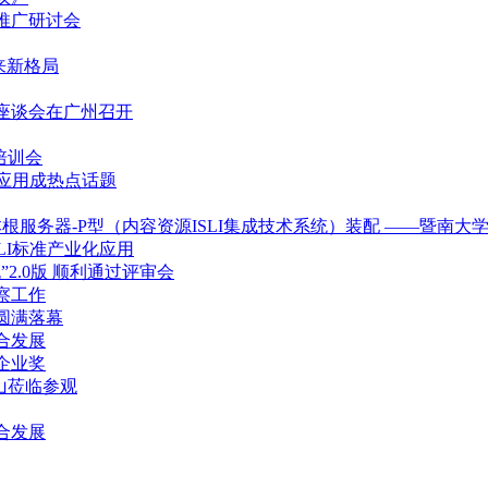
推广研讨会
迎来新格局
作座谈会在广州召开
培训会
术应用成热点话题
根服务器-P型（内容资源ISLI集成技术系统）装配 ——暨南大
LI标准产业化应用
2.0版 顺利通过评审会
察工作
圆满落幕
合发展
企业奖
山莅临参观
合发展