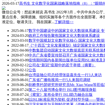
2026-03-17
高书生 文化数字化国家战略落地指南（8）：“眼睛
微信公众号：想起来就说 高书生 2022年3月，中共中央
重点任务、保障措施、组织实施等各个方面作出全面部署。本
准定位。敬请关注。 我在国家...
了解详细>>
2025-06-17
数字中国建设中的国家文化大数据体系建设 专
2024-03-20
政府工作报告聚焦国家文化大数据体系建设
2023-03-01
数字中国规划文化数字化核心 国家文化大数
2022-08-17
《“十四五”文化发展规划》锚定国家文化大数
2021-04-06
中数集团启动国家文化大数据底层关联系统装
2020-07-10
中共广东省委宣传部召开广东省国家文化大数
2020-03-09
疫情期间国内各新闻出版单位应用ISLI标准及
2020-02-12
公司在“新冠”疫期中的若干举措（摘要）
2020-02-12
公告
2019-08-09
台湾益驰公司总经理张益嘉先生一行3人来访
2019-08-01
广东省广播电视局一行5人来我司调研
2019-06-26
剑桥李约瑟研究所研究员Mr. Xiao Wang等莅
2018-07-24
第二十八届书博会举行 ISLI图书频现身影
2018-07-24
《蜜室》发布会举行 ISLI助力融合出版
2018-07-04
以ISLI标准应用为契机 促进转型升级——暨
2018-06-29
汉字实验室与天朗时代签署《战略合作框架协