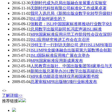
2016-12-30
天朗时代成为总局出版融合发展重点实验室
2016-11-16
天朗时代科技有限公司标准化工作成果卓著
2016-11-02
我司入选总局《新闻出版业数字化转型升级软件
2016-09-23
ISLI是如何诞生的？
2016-09-12
张毅君：ISLI中国国家标准将推动行业数字化
2016-09-12
总局数字出版司副司长冯宏声谈ISLI标准
2016-05-11
MPR国家标准应用示范工作阶段性会议在深圳
2016-01-22
ISLI应用研究推进工作会在京召开
2015-10-21
沙特王子一行到访天朗公司 进行ISLI/MPR项
2015-07-21
ISLI/MPR全媒体融合出版获第六届数博会创
2015-07-21
ISLI国际标准应用推广展在京举办
2012-05-19
MPR国家标准应用新成果发布
2012-05-18
人民教育出版社、中国出版集团等8家单位与
2012-05-18
新闻出版总署举办2012数字出版高端论坛
2010-06-11
MPR多功能语音地球仪亮相国家图书馆
2009-05-04
总署审核MPR出版物5项行业标准发布
<
>
了解详细>>
推荐链接